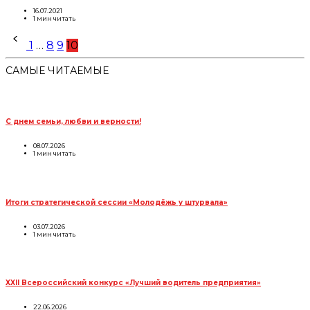
16.07.2021
1 мин читать
Пагинация
1
…
8
9
10
записей
САМЫЕ ЧИТАЕМЫЕ
С днем семьи, любви и верности!
08.07.2026
1 мин читать
Итоги стратегической сессии «Молодёжь у штурвала»
03.07.2026
1 мин читать
XXII Всероссийский конкурс «Лучший водитель предприятия»
22.06.2026