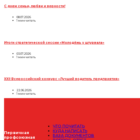
С днем семьи, любви и верности!
08.07.2026
1 мин читать
Итоги стратегической сессии «Молодёжь у штурвала»
03.07.2026
1 мин читать
XXII Всероссийский конкурс «Лучший водитель предприятия»
22.06.2026
1 мин читать
ЧТО ПОЧИТАТЬ
КУДА НАПИСАТЬ
Первичная
БАЗА ДОКУМЕНТОВ
профсоюзная