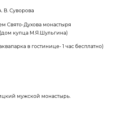
. В. Суворова
ием Свято-Духова монастыря
(дом купца М.Я.Шульгина)
вапарка в гостинице- 1 час бесплатно)
ицкий мужской монастырь.