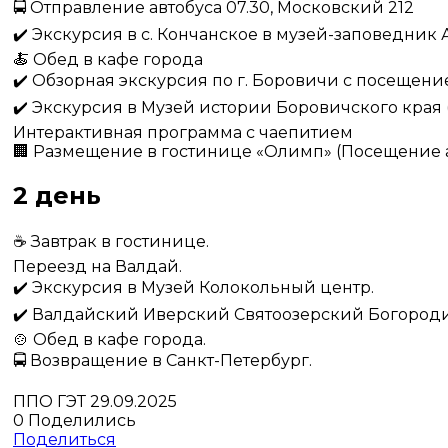
🚍 Отправление автобуса 07.30, Московский 212
✔️ Экскурсия в с. Кончанское в музей-заповедник А
🍝 Обед в кафе города
✔️ Обзорная экскурсия по г. Боровичи с посещен
✔️ Экскурсия в Музей истории Боровичского края 
Интерактивная программа с чаепитием
🏢 Размещение в гостинице «Олимп» (Посещение ак
2 день
☕️ Завтрак в гостинице.
Переезд на Валдай.
✔️ Экскурсия в Музей Колокольный центр.
✔️ Валдайский Иверский Святоозерский Богород
🍲 Обед в кафе города.
🚍 Возвращение в Санкт-Петербург.
ППО ГЭТ
29.09.2025
0
Поделились
Поделиться