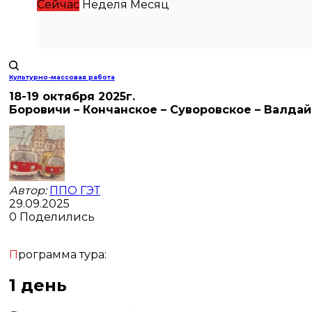
Сейчас
Неделя
Месяц
Культурно-массовая работа
18-19 октября 2025г.
Боровичи – Кончанское – Суворовское – Валдай
Автор:
ППО ГЭТ
29.09.2025
0
Поделились
Программа тура:
1 день