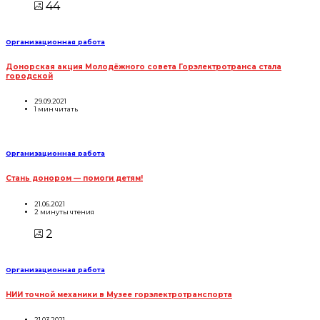
44
Организационная работа
Донорская акция Молодёжного совета Горэлектротранса стала
городской
29.09.2021
1 мин читать
Организационная работа
Стань донором — помоги детям!
21.06.2021
2 минуты чтения
2
Организационная работа
НИИ точной механики в Музее горэлектротранспорта
21.03.2021